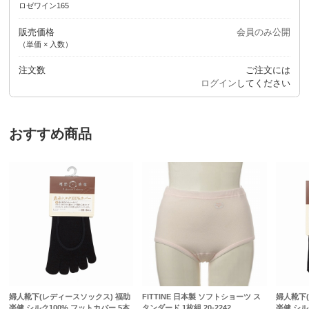
ロゼワイン165
販売価格
会員のみ公開
（単価 × 入数）
注文数
ご注文には
ログイン
してください
おすすめ商品
婦人靴下(レディースソックス) 福助
FITTINE 日本製 ソフトショーツ ス
婦人靴下
楽健 シルク100% フットカバー 5本
タンダード 1枚組 20-2242
楽健 シル