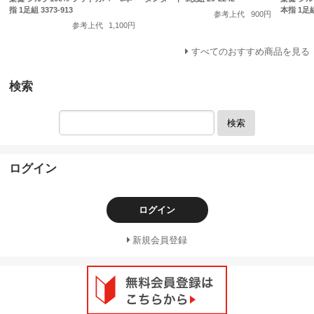
指 1足組 3373-913
本指 1足組 
参考上代
900円
参考上代
1,100円
すべてのおすすめ商品を見る
検索
検索
ログイン
ログイン
新規会員登録