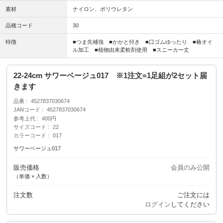
素材
ナイロン、ポリウレタン
品種コード
30
特徴
■つま先補強 ■かかと付き ■口ゴムゆったり ■椿オイ
ル加工 ■植物由来柔軟剤使用 ■スニーカー丈
22-24cm サワーベージュ017 ※1注文=1足組が2セット届
きます
品番
4527837030674
JANコード
4527837030674
参考上代
400円
サイズコード
22
カラーコード
017
サワーベージュ017
販売価格
会員のみ公開
（単価 × 入数）
注文数
ご注文には
ログイン
してください