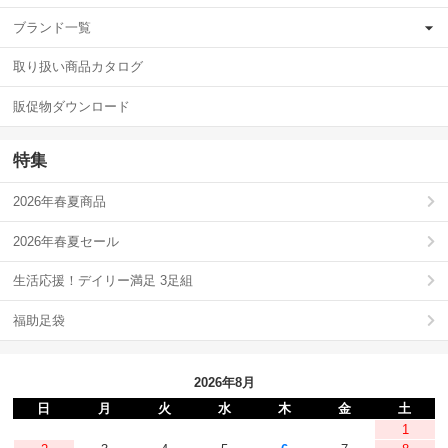
ブランド一覧
取り扱い商品カタログ
販促物ダウンロード
特集
2026年春夏商品
2026年春夏セール
生活応援！デイリー満足 3足組
福助足袋
2026年8月
日
月
火
水
木
金
土
1