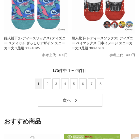
婦人靴下(レディースソックス) ディズニ
婦人靴下(レディースソックス) ディズニ
ー スティッチ ぎっしりデザイン スニー
ー ベイマックス 日本イメージ スニーカ
カー丈 1足組 309-16M5
ー丈 1足組 309-16E0
参考上代
400円
参考上代
400円
175
件中 1〜24件目
1
2
3
4
5
6
7
8
おすすめ商品