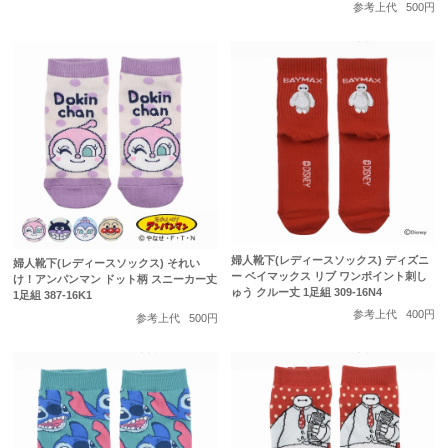
参考上代
500円
婦人靴下(レディースソックス) ディズニ
婦人靴下(レディースソックス) それい
ー ベイマックス リブ ワンポイント刺し
け！アンパンマン ドット柄 スニーカー丈
ゅう クルー丈 1足組 309-16N4
1足組 387-16K1
参考上代
400円
参考上代
500円