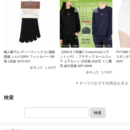
婦人靴下(レディースソックス) 福助
【20%オフ対象】Colantotte(コラ
FITTI
楽健 シルク100% フットカバー 5本
ントッテ) ： アクティブ ルームウェ
スタンダー
指 1足組 3373-913
ア 上下セット 10分袖 10分丈 ミニ裏
2207
毛 血行促進 HRT-6008
参考上代
1,100円
参考上代
5,728円
すべてのおすすめ商品を見る
検索
検索