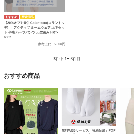
【20%オフ対象】Colantotte(コラントッ
テ) ： アクティブ ルームウェア 上下セッ
ト 半袖 ハーフパンツ 天竺編み HRT-
6002
参考上代
5,300円
3
件中 1〜3件目
おすすめ商品
無料WEBサービス「福助足袋」POP