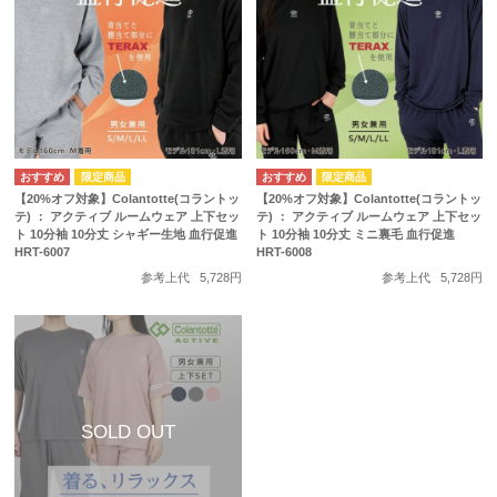
【20%オフ対象】Colantotte(コラントッ
【20%オフ対象】Colantotte(コラントッ
テ) ： アクティブ ルームウェア 上下セッ
テ) ： アクティブ ルームウェア 上下セッ
ト 10分袖 10分丈 シャギー生地 血行促進
ト 10分袖 10分丈 ミニ裏毛 血行促進
HRT-6007
HRT-6008
参考上代
5,728円
参考上代
5,728円