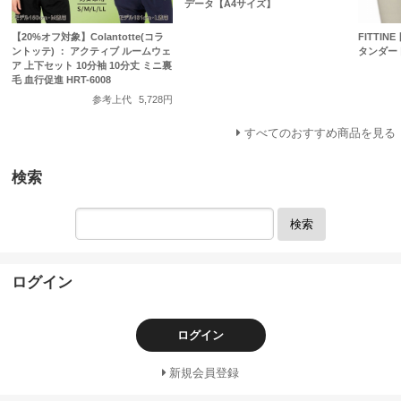
データ【A4サイズ】
【20%オフ対象】Colantotte(コラ
FITTI
ントッテ) ： アクティブ ルームウェ
タンダード 
ア 上下セット 10分袖 10分丈 ミニ裏
毛 血行促進 HRT-6008
参考上代
5,728円
すべてのおすすめ商品を見る
検索
検索
ログイン
ログイン
新規会員登録