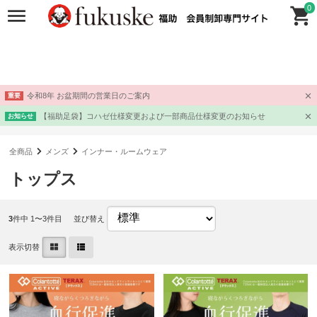
0
令和8年 お盆期間の営業日のご案内
重要
【福助足袋】コハゼ仕様変更および一部商品仕様変更のお知らせ
お知らせ
全商品
メンズ
インナー・ルームウェア
トップス
3
件中 1〜3件目
並び替え
表示切替