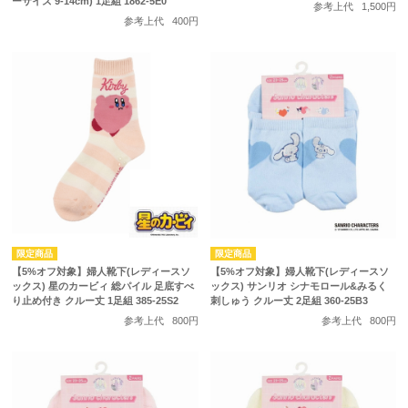
ーサイズ 9-14cm) 1足組 1862-5E0
参考上代
1,500円
参考上代
400円
【5%オフ対象】婦人靴下(レディースソ
【5%オフ対象】婦人靴下(レディースソ
ックス) 星のカービィ 総パイル 足底すべ
ックス) サンリオ シナモロール&みるく
り止め付き クルー丈 1足組 385-25S2
刺しゅう クルー丈 2足組 360-25B3
参考上代
800円
参考上代
800円