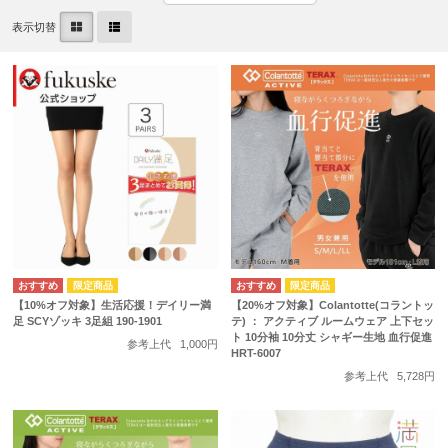
表示切替
【10%オフ対象】生活応援！デイリー満
【20%オフ対象】Colantotte(コラントッ
足 SCYゾッキ 3足組 190-1901
テ) ： アクティブ ルームウェア 上下セッ
ト 10分袖 10分丈 シャギー生地 血行促進
参考上代
1,000円
HRT-6007
参考上代
5,728円