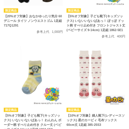
【20%オフ対象】おなかゆったり気分 60
【5%オフ対象】子ども靴下(キッズソッ
デニール タイツ ノンウエストゴム 1足組
クス) いないいないばあっ！ ぽぅぽ ドッ
717Q1291
ト柄 すべり止め付き フロントジャスト丈
(ベビーサイズ 9-14cm) 1足組 1862-5E1
参考上代
1,000円
参考上代
400円
【5%オフ対象】子ども靴下(キッズソッ
【10%オフ対象】婦人靴下(レディースソ
クス) いないいないばあっ！ わんわん ボ
ックス) 星のカービィ 毛布ソックス
ーダー柄 すべり止め付き クルー丈 (ベビ
60cm丈 1足組 385-25S3