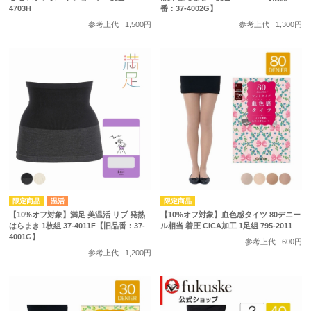
4703H
番：37-4002G】
参考上代
1,500円
参考上代
1,300円
温活
【10%オフ対象】満足 美温活 リブ 発熱
【10%オフ対象】血色感タイツ 80デニー
はらまき 1枚組 37-4011F【旧品番：37-
ル相当 着圧 CICA加工 1足組 795-2011
4001G】
参考上代
600円
参考上代
1,200円