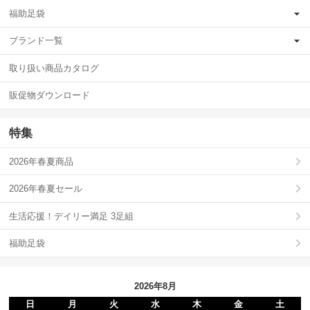
福助足袋
ブランド一覧
取り扱い商品カタログ
販促物ダウンロード
特集
2026年春夏商品
2026年春夏セール
生活応援！デイリー満足 3足組
福助足袋
2026年8月
日
月
火
水
木
金
土