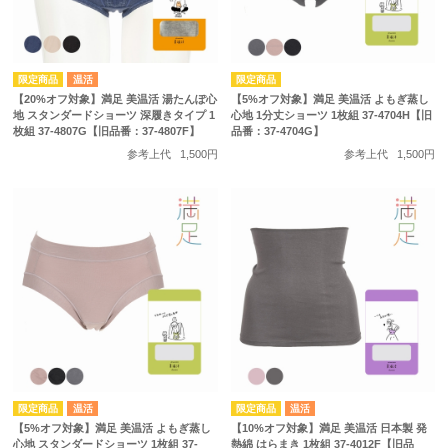
温活
【20%オフ対象】満足 美温活 湯たんぽ心
【5%オフ対象】満足 美温活 よもぎ蒸し
地 スタンダードショーツ 深履きタイプ 1
心地 1分丈ショーツ 1枚組 37-4704H【旧
枚組 37-4807G【旧品番：37-4807F】
品番：37-4704G】
参考上代
1,500円
参考上代
1,500円
温活
温活
【5%オフ対象】満足 美温活 よもぎ蒸し
【10%オフ対象】満足 美温活 日本製 発
心地 スタンダードショーツ 1枚組 37-
熱綿 はらまき 1枚組 37-4012F【旧品