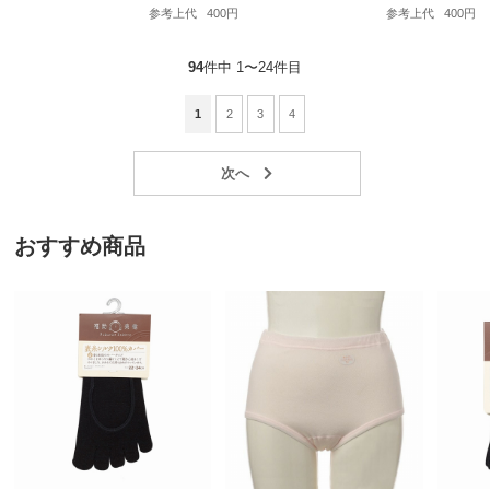
参考上代
400円
参考上代
400円
94
件中 1〜24件目
1
2
3
4
おすすめ商品