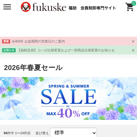
0
令和8年 お盆期間の営業日のご案内
重要
【福助足袋】コハゼ仕様変更および一部商品仕様変更のお知らせ
お知らせ
2026年春夏セール
94
件中 1〜24件目
並び替え