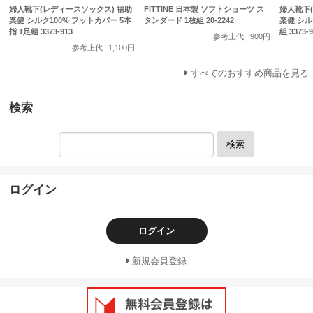
婦人靴下(レディースソックス) 福助
FITTINE 日本製 ソフトショーツ ス
婦人靴下
楽健 シルク100% フットカバー 5本
タンダード 1枚組 20-2242
楽健 シル
指 1足組 3373-913
組 3373-9
参考上代
900円
参考上代
1,100円
すべてのおすすめ商品を見る
検索
検索
ログイン
ログイン
新規会員登録