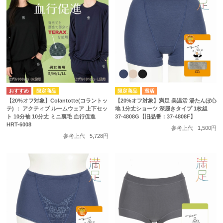
温活
【20%オフ対象】Colantotte(コラントッ
【20%オフ対象】満足 美温活 湯たんぽ心
テ) ： アクティブ ルームウェア 上下セッ
地 1分丈ショーツ 深履きタイプ 1枚組
ト 10分袖 10分丈 ミニ裏毛 血行促進
37-4808G【旧品番：37-4808F】
HRT-6008
参考上代
1,500円
参考上代
5,728円