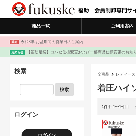
商品一覧
ご利用案内
令和8年 お盆期間の営業日のご案内
重要
【福助足袋】コハゼ仕様変更および一部商品仕様変更のお知
お知らせ
検索
全商品
レディース
着圧ハイ
検索
1
件中 1〜1件目
ログイン
ログイン