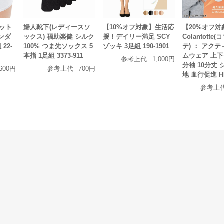
コット
婦人靴下(レディースソ
【10%オフ対象】生活応
【20%オフ対
ンダ
ックス) 福助楽健 シルク
援！デイリー満足 SCY
Colantotte
22-
100% つま先ソックス 5
ゾッキ 3足組 190-1901
テ) ： アクテ
本指 1足組 3373-911
ムウェア 上下
参考上代
1,000円
分袖 10分丈
600円
参考上代
700円
地 血行促進 HR
参考上