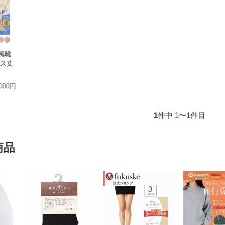
風靴
クス丈
,000円
1
件中 1〜1件目
商品