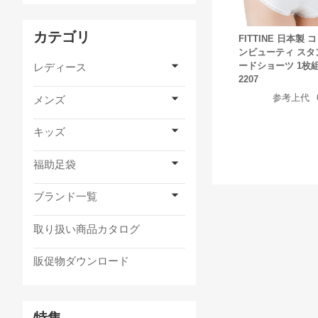
カテゴリ
FITTINE 日本製 
ンビューティ スタ
ードショーツ 1枚組 
レディース
2207
参考上代
メンズ
キッズ
福助足袋
ブランド一覧
取り扱い商品カタログ
販促物ダウンロード
特集