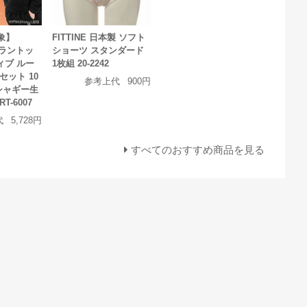
象】
FITTINE 日本製 ソフト
(コラントッ
ショーツ スタンダード
ィブ ルー
1枚組 20-2242
セット 10
参考上代
900円
 シャギー生
T-6007
代
5,728円
すべてのおすすめ商品を見る