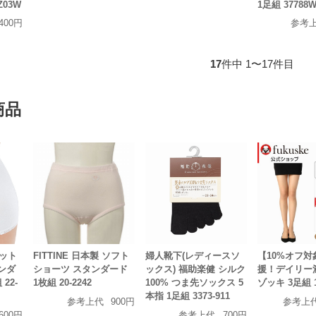
Z03W
1足組 37788
400円
参考
17
件中 1〜17件目
商品
コット
FITTINE 日本製 ソフト
婦人靴下(レディースソ
【10%オフ
ンダ
ショーツ スタンダード
ックス) 福助楽健 シルク
援！デイリー満
22-
1枚組 20-2242
100% つま先ソックス 5
ゾッキ 3足組 19
本指 1足組 3373-911
参考上代
900円
参考上
600円
参考上代
700円