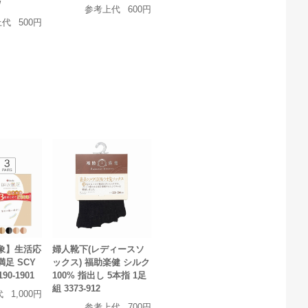
W
参考上代
600円
上代
500円
対象】生活応
婦人靴下(レディースソ
足 SCY
ックス) 福助楽健 シルク
0-1901
100% 指出し 5本指 1足
組 3373-912
代
1,000円
参考上代
700円