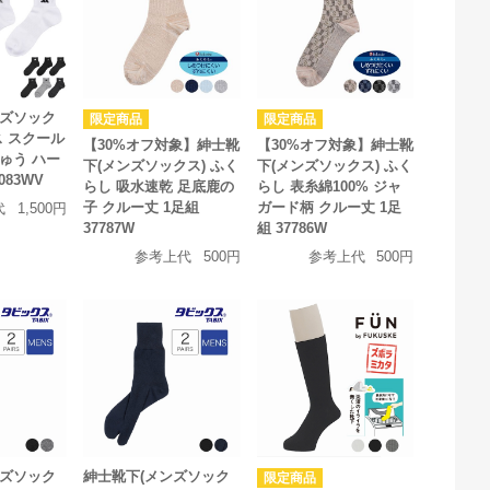
ンズソック
ス スクール
【30%オフ対象】紳士靴
【30%オフ対象】紳士靴
ゅう ハー
下(メンズソックス) ふく
下(メンズソックス) ふく
083WV
らし 吸水速乾 足底鹿の
らし 表糸綿100% ジャ
子 クルー丈 1足組
ガード柄 クルー丈 1足
代
1,500円
37787W
組 37786W
参考上代
500円
参考上代
500円
ンズソック
紳士靴下(メンズソック