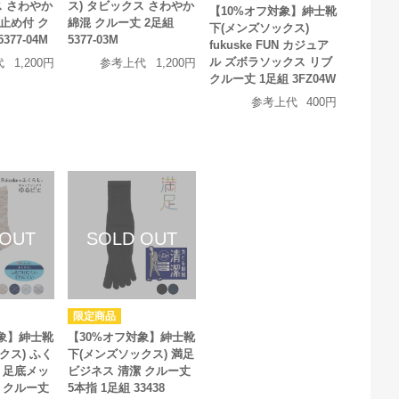
ス さわやか
ス) タビックス さわやか
【10%オフ対象】紳士靴
止め付 ク
綿混 クルー丈 2足組
下(メンズソックス)
377-04M
5377-03M
fukuske FUN カジュア
ル ズボラソックス リブ
代
1,200円
参考上代
1,200円
クルー丈 1足組 3FZ04W
参考上代
400円
対象】紳士靴
【30%オフ対象】紳士靴
クス) ふく
下(メンズソックス) 満足
 足底メッ
ビジネス 清潔 クルー丈
 クルー丈
5本指 1足組 33438