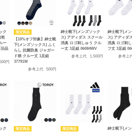
ック
紳士靴下(メンズソック
紳士靴下(メ
速乾
ス) アディダス スクール
ス) アディダ
【10%オフ対象】紳士靴
ルー
消臭 ロゴ刺しゅう クル
消臭 ロゴ刺し
下(メンズソックス) ふく
W【旧品
ー丈 3足組 06084WV
フ丈 3足組 06
らし 抗菌防臭 ジャガー
ド柄 クルー丈 1足組
参考上代
1,500円
参考上
37791W
500円
参考上代
500円
ック
紳士靴下(メ