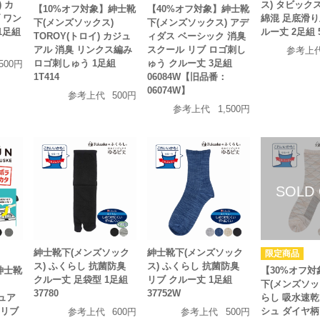
) カ
ス) タビック
【10%オフ対象】紳士靴
【40%オフ対象】紳士靴
 ワン
綿混 足底滑り
下(メンズソックス)
下(メンズソックス) アデ
1足組
ルー丈 2足組 5
TOROY(トロイ) カジュ
ィダス ベーシック 消臭
アル 消臭 リンクス編み
スクール リブ ロゴ刺し
参考上
ロゴ刺しゅう 1足組
ゅう クルー丈 3足組
500円
1T414
06084W【旧品番：
06074W】
参考上代
500円
参考上代
1,500円
紳士靴下(メンズソック
紳士靴下(メンズソック
ス) ふくらし 抗菌防臭
ス) ふくらし 抗菌防臭
紳士靴
【30%オフ
クルー丈 足袋型 1足組
リブ クルー丈 1足組
)
下(メンズソッ
37780
37752W
ジュア
らし 吸水速乾
 リブ
シュ ダイヤ柄
参考上代
600円
参考上代
500円