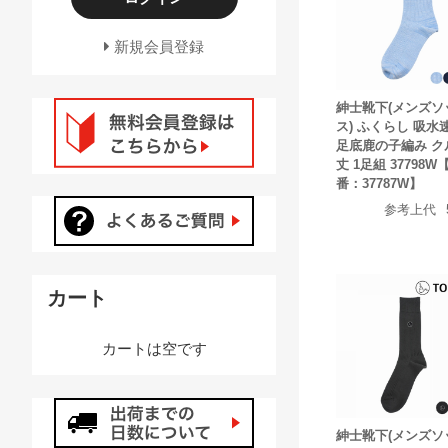
新規会員登録
紳士靴下(メンズソ
ス) ふくらし 吸水
足底鹿の子編み ク
丈 1足組 37798
番：37787W】
参考上代
カート
カートは空です
紳士靴下(メンズソ