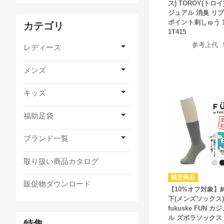
ス) TOROY(トロイ
ジュアル 消臭 リブ
ポイント刺しゅう 
カテゴリ
1T415
参考上代
レディース
メンズ
キッズ
福助足袋
ブランド一覧
取り扱い商品カタログ
販促物ダウンロード
【10%オフ対象】
下(メンズソックス
fukuske FUN カ
ル ズボラソックス
特集