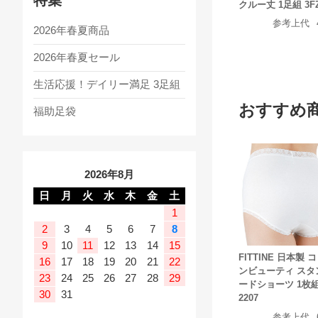
クルー丈 1足組 3F
参考上代
2026年春夏商品
2026年春夏セール
生活応援！デイリー満足 3足組
おすすめ
福助足袋
2026年8月
日
月
火
水
木
金
土
1
2
3
4
5
6
7
8
9
10
11
12
13
14
15
FITTINE 日本製 
16
17
18
19
20
21
22
ンビューティ スタ
23
24
25
26
27
28
29
ードショーツ 1枚組 
30
31
2207
参考上代