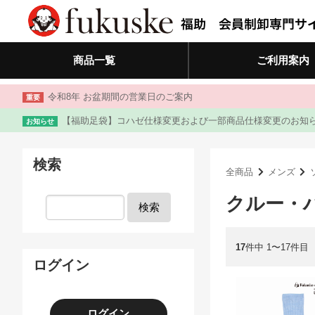
商品一覧
ご利用案内
令和8年 お盆期間の営業日のご案内
重要
【福助足袋】コハゼ仕様変更および一部商品仕様変更のお知
お知らせ
検索
全商品
メンズ
クルー・
検索
17
件中 1〜17件目
ログイン
ログイン