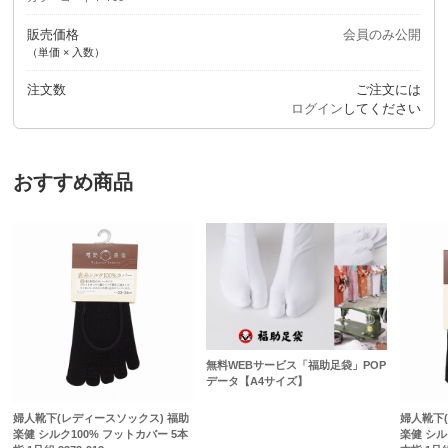
販売価格
会員のみ公開
（単価 × 入数）
注文数
ご注文には
ログイン
してください
おすすめ商品
無料WEBサービス「福助足袋」POP
データ【A4サイズ】
婦人靴下(レディースソックス) 福助
婦人靴下
楽健 シルク100% フットカバー 5本
楽健 シル