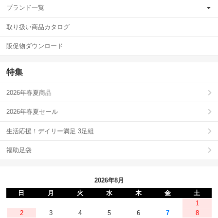
ブランド一覧
取り扱い商品カタログ
販促物ダウンロード
特集
2026年春夏商品
2026年春夏セール
生活応援！デイリー満足 3足組
福助足袋
2026年8月
日
月
火
水
木
金
土
1
2
3
4
5
6
7
8