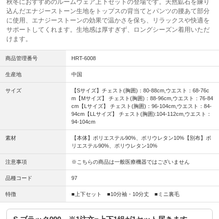
秋冬におすすめのルームウェア上下セットの登場です。天然鉱石を練り
込んだエナジーストーン生地をトップスの背当てとパンツの腰あて部分
に使用、エナジーストーンの効果で温かさを保ち、リラックスや快適を
サポートしてくれます。生地感は厚すぎず、ロングシーズン着用いただ
けます。
商品管理番号
HRT-6008
生産地
中国
サイズ
【Sサイズ】チェスト(胸囲)：80-88cm,ウエスト：68-76c
m【Mサイズ】 チェスト(胸囲)：88-96cm,ウエスト：76-84
cm【Lサイズ】 チェスト(胸囲)：96-104cm,ウエスト：84-
94cm【LLサイズ】 チェスト(胸囲):104-112cm,ウエスト：
94-104cm
素材
【本体】ポリエステル90%、ポリウレタン10%【別布】ポ
リエステル90%、ポリウレタン10%
注意事項
※こちらの商品は一般医療機器ではございません
品種コード
97
特徴
■上下セット ■10分袖・10分丈 ■ミニ裏毛