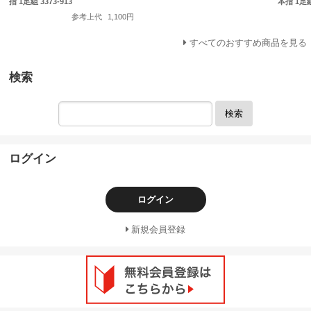
指 1足組 3373-913
本指 1足組 
参考上代
1,100円
すべてのおすすめ商品を見る
検索
検索
ログイン
ログイン
新規会員登録