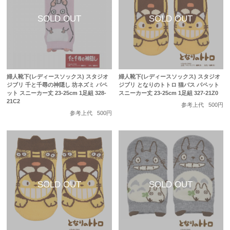
婦人靴下(レディースソックス) スタジオ
婦人靴下(レディースソックス) スタジオ
ジブリ 千と千尋の神隠し 坊ネズミ パペ
ジブリ となりのトトロ 猫バス パペット
ット スニーカー丈 23-25cm 1足組 328-
スニーカー丈 23-25cm 1足組 327-21Z0
21C2
参考上代
500円
参考上代
500円