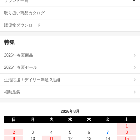
ブランド一覧
取り扱い商品カタログ
販促物ダウンロード
特集
2026年春夏商品
2026年春夏セール
生活応援！デイリー満足 3足組
福助足袋
2026年8月
日
月
火
水
木
金
土
1
2
3
4
5
6
7
8
9
10
11
12
13
14
15