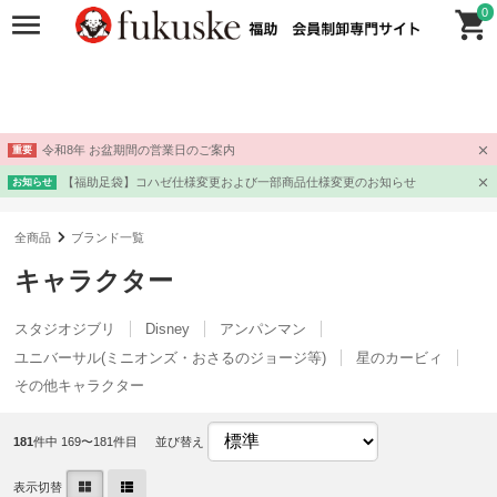
0
令和8年 お盆期間の営業日のご案内
重要
【福助足袋】コハゼ仕様変更および一部商品仕様変更のお知らせ
お知らせ
全商品
ブランド一覧
キャラクター
スタジオジブリ
Disney
アンパンマン
ユニバーサル(ミニオンズ・おさるのジョージ等)
星のカービィ
その他キャラクター
181
件中 169〜181件目
並び替え
表示切替