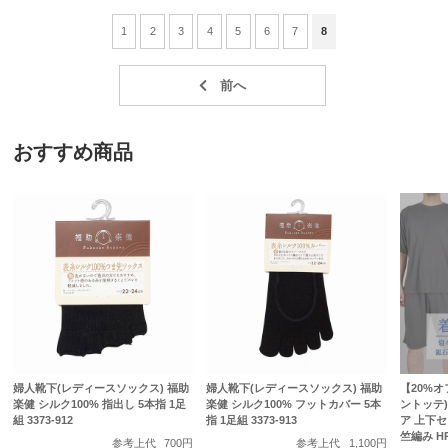
1
2
3
4
5
6
7
8
おすすめ商品
婦人靴下(レディースソックス) 福助
婦人靴下(レディースソックス) 福助
【20%オフ
楽健 シルク100% 指出し 5本指 1足
楽健 シルク100% フットカバー 5本
ントッテ)
組 3373-912
指 1足組 3373-913
ア 上下セ
竺編み HR
参考上代
700円
参考上代
1,100円