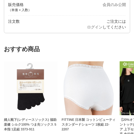
販売価格
会員のみ公開
（単価 × 入数）
注文数
ご注文には
ログイン
してください
おすすめ商品
婦人靴下(レディースソックス) 福助
FITTINE 日本製 コットンビューティ
【20%オフ
楽健 シルク100% つま先ソックス 5
スタンダードショーツ 1枚組 22-
ントッテ)
本指 1足組 3373-911
2207
ア 上下セ
毛 血行促進