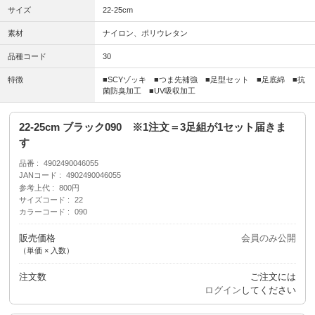
サイズ
22-25cm
素材
ナイロン、ポリウレタン
品種コード
30
特徴
■SCYゾッキ ■つま先補強 ■足型セット ■足底綿 ■抗
菌防臭加工 ■UV吸収加工
22-25cm ブラック090 ※1注文＝3足組が1セット届きま
す
品番
4902490046055
JANコード
4902490046055
参考上代
800円
サイズコード
22
カラーコード
090
販売価格
会員のみ公開
（単価 × 入数）
注文数
ご注文には
ログイン
してください