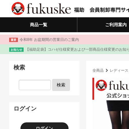
商品一覧
ご利用案内
令和8年 お盆期間の営業日のご案内
重要
【福助足袋】コハゼ仕様変更および一部商品仕様変更のお知
お知らせ
検索
全商品
レディース
検索
ログイン
ログイン