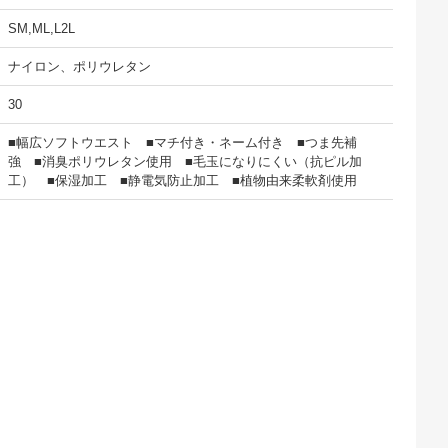
SM,ML,L2L
ナイロン、ポリウレタン
30
■幅広ソフトウエスト ■マチ付き・ネーム付き ■つま先補
強 ■消臭ポリウレタン使用 ■毛玉になりにくい（抗ピル加
工） ■保湿加工 ■静電気防止加工 ■植物由来柔軟剤使用