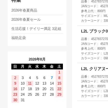
品番
4527837270
JANコード
4527
2026年春夏商品
参考上代
800円
サイズコード
ML
2026年春夏セール
カラーコード
33
生活応援！デイリー満足 3足組
L2L ブラック
福助足袋
品番
4527837270
JANコード
4527
参考上代
800円
サイズコード
L2
カラーコード
09
2026年8月
日
月
火
水
木
金
土
L2L クリア
1
品番
4527837270
2
3
4
5
6
7
8
JANコード
4527
9
10
11
12
13
14
15
参考上代
800円
16
17
18
19
20
21
22
サイズコード
L2
23
24
25
26
27
28
29
カラーコード
33
30
31