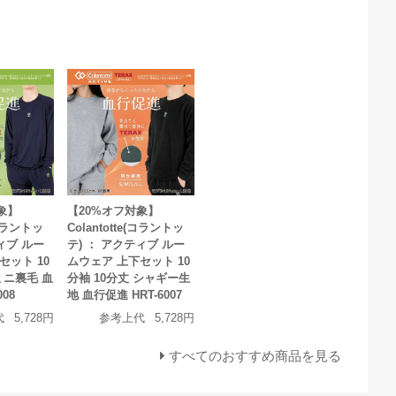
象】
【20%オフ対象】
(コラントッ
Colantotte(コラントッ
ィブ ルー
テ) ： アクティブ ルー
セット 10
ムウェア 上下セット 10
ミニ裏毛 血
分袖 10分丈 シャギー生
008
地 血行促進 HRT-6007
代
5,728円
参考上代
5,728円
すべてのおすすめ商品を見る