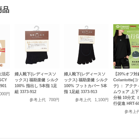
商品
生活応
婦人靴下(レディースソ
婦人靴下(レディースソ
【20%オフ対
SCY
ックス) 福助楽健 シルク
ックス) 福助楽健 シルク
Colantotte
901
100% 指出し 5本指 1足
100% フットカバー 5本
テ) ： アクテ
組 3373-912
指 1足組 3373-913
ムウェア 上下
,000円
分袖 10分丈 
参考上代
700円
参考上代
1,100円
行促進 HRT-6
参考上