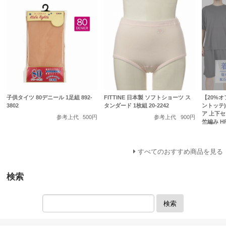
子供タイツ 80デニール 1足組 892-
FITTINE 日本製 ソフトショーツ ス
【20%オフ
3802
タンダード 1枚組 20-2242
ントッテ)
ア 上下セ
参考上代
500円
参考上代
900円
竺編み HR
すべてのおすすめ商品を見る
検索
検索