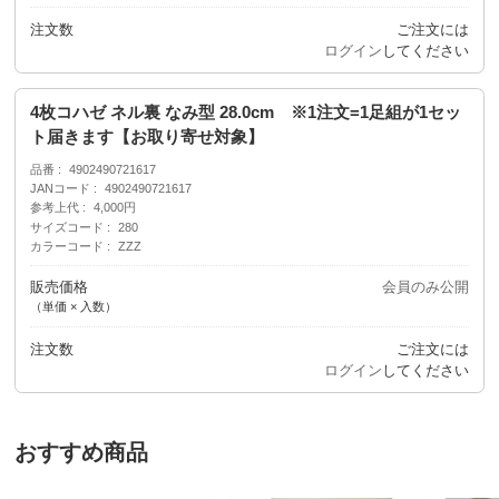
注文数
ご注文には
ログイン
してください
4枚コハゼ ネル裏 なみ型 28.0cm ※1注文=1足組が1セッ
ト届きます【お取り寄せ対象】
品番
4902490721617
JANコード
4902490721617
参考上代
4,000円
サイズコード
280
カラーコード
ZZZ
販売価格
会員のみ公開
（単価 × 入数）
注文数
ご注文には
ログイン
してください
おすすめ商品