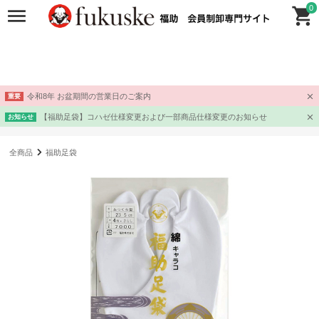
0
令和8年 お盆期間の営業日のご案内
重要
【福助足袋】コハゼ仕様変更および一部商品仕様変更のお知らせ
お知らせ
全商品
福助足袋