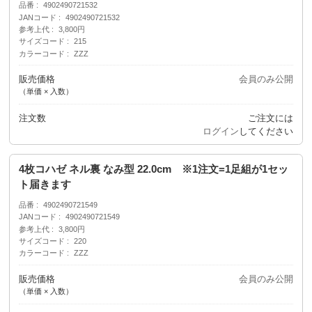
品番
4902490721532
JANコード
4902490721532
参考上代
3,800円
サイズコード
215
カラーコード
ZZZ
販売価格
会員のみ公開
（単価 × 入数）
注文数
ご注文には
ログイン
してください
4枚コハゼ ネル裏 なみ型 22.0cm ※1注文=1足組が1セッ
ト届きます
品番
4902490721549
JANコード
4902490721549
参考上代
3,800円
サイズコード
220
カラーコード
ZZZ
販売価格
会員のみ公開
（単価 × 入数）