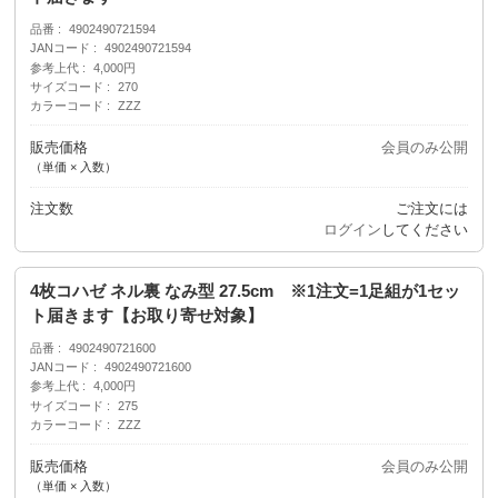
品番
4902490721594
JANコード
4902490721594
参考上代
4,000円
サイズコード
270
カラーコード
ZZZ
販売価格
会員のみ公開
（単価 × 入数）
注文数
ご注文には
ログイン
してください
4枚コハゼ ネル裏 なみ型 27.5cm ※1注文=1足組が1セッ
ト届きます【お取り寄せ対象】
品番
4902490721600
JANコード
4902490721600
参考上代
4,000円
サイズコード
275
カラーコード
ZZZ
販売価格
会員のみ公開
（単価 × 入数）