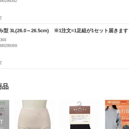
490299352
円
Z
型 3L(26.0～26.5cm) ※1注文=1足組が1セット届きます
369
490299369
円
Z
商品