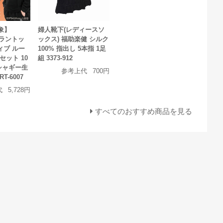
象】
婦人靴下(レディースソ
(コラントッ
ックス) 福助楽健 シルク
ィブ ルー
100% 指出し 5本指 1足
セット 10
組 3373-912
 シャギー生
参考上代
700円
T-6007
代
5,728円
すべてのおすすめ商品を見る