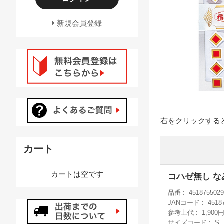
新規会員登録
右をクリックす
カート
カートは空です
コハゼ無し なみ
品番
4518755029
JANコード
4518
参考上代
1,900
サイズコード
S