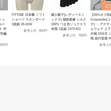
FITTINE 日本製 ソフト
婦人靴下(レディースソ
【20%オフ対
ントッ
ショーツ スタンダード
ックス) 福助楽健 シルク
Colantotte
 ルー
1枚組 20-2242
100% つま先ソックス 5
テ) ： アクテ
ト 半
本指 1足組 3373-911
ムウェア 上下
参考上代
900円
天竺編
分袖 10分丈
参考上代
700円
地 血行促進 HR
,300円
参考上