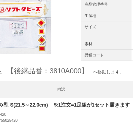
商品管理番号
生産地
サイズ
素材
品種コード
【後継品番：3810A000】
ると
へ移動します。
内訳
型 S(21.5～22.0cm) ※1注文=1足組が1セット届きます
420
755029420
円