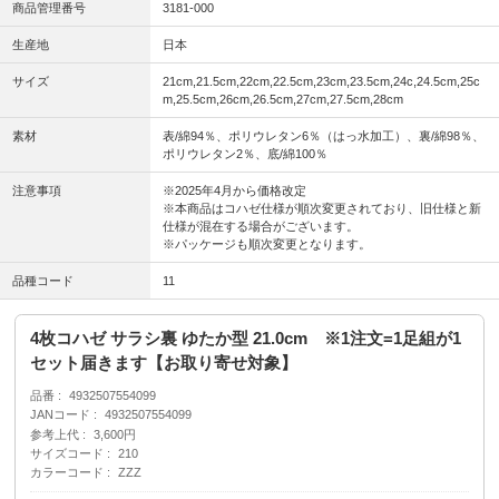
商品管理番号
3181-000
生産地
日本
サイズ
21cm,21.5cm,22cm,22.5cm,23cm,23.5cm,24c,24.5cm,25c
m,25.5cm,26cm,26.5cm,27cm,27.5cm,28cm
素材
表/綿94％、ポリウレタン6％（はっ水加工）、裏/綿98％、
ポリウレタン2％、底/綿100％
注意事項
※2025年4月から価格改定
※本商品はコハゼ仕様が順次変更されており、旧仕様と新
仕様が混在する場合がございます。
※パッケージも順次変更となります。
品種コード
11
4枚コハゼ サラシ裏 ゆたか型 21.0cm ※1注文=1足組が1
セット届きます【お取り寄せ対象】
品番
4932507554099
JANコード
4932507554099
参考上代
3,600円
サイズコード
210
カラーコード
ZZZ