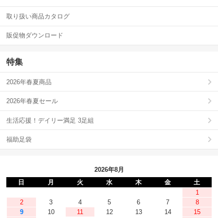
取り扱い商品カタログ
販促物ダウンロード
特集
2026年春夏商品
2026年春夏セール
生活応援！デイリー満足 3足組
福助足袋
2026年8月
日
月
火
水
木
金
土
1
2
3
4
5
6
7
8
9
10
11
12
13
14
15