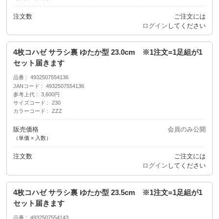
注文数
ご注文には
ログイン
してください
4枚コハゼ サラシ裏 ゆたか型 23.0cm ※1注文=1足組が1
セット届きます
品番
4932507554136
JANコード
4932507554136
参考上代
3,600円
サイズコード
230
カラーコード
ZZZ
販売価格
会員のみ公開
（単価 × 入数）
注文数
ご注文には
ログイン
してください
4枚コハゼ サラシ裏 ゆたか型 23.5cm ※1注文=1足組が1
セット届きます
品番
4932507554143