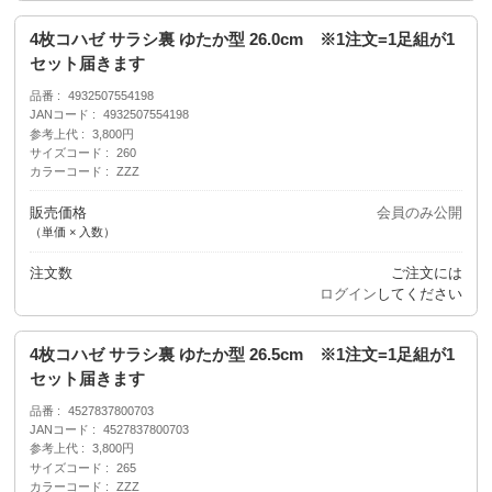
4枚コハゼ サラシ裏 ゆたか型 26.0cm ※1注文=1足組が1
セット届きます
品番
4932507554198
JANコード
4932507554198
参考上代
3,800円
サイズコード
260
カラーコード
ZZZ
販売価格
会員のみ公開
（単価 × 入数）
注文数
ご注文には
ログイン
してください
4枚コハゼ サラシ裏 ゆたか型 26.5cm ※1注文=1足組が1
セット届きます
品番
4527837800703
JANコード
4527837800703
参考上代
3,800円
サイズコード
265
カラーコード
ZZZ