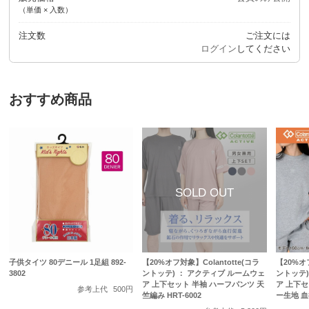
（単価 × 入数）
注文数
ご注文には
ログイン
してください
おすすめ商品
子供タイツ 80デニール 1足組 892-
【20%オフ対象】Colantotte(コラ
【20%オフ
3802
ントッテ) ： アクティブ ルームウェ
ントッテ)
ア 上下セット 半袖 ハーフパンツ 天
ア 上下セ
参考上代
500円
竺編み HRT-6002
ー生地 血行