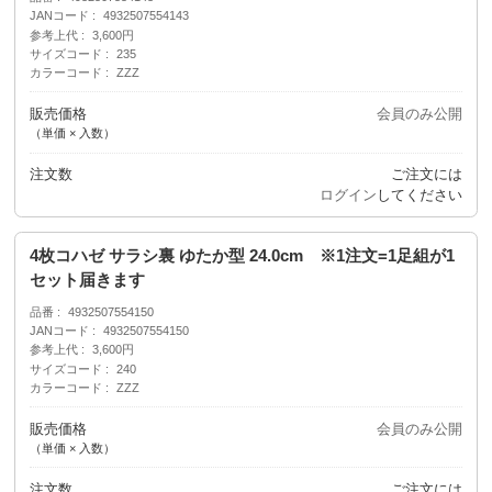
JANコード
4932507554143
参考上代
3,600円
サイズコード
235
カラーコード
ZZZ
販売価格
会員のみ公開
（単価 × 入数）
注文数
ご注文には
ログイン
してください
4枚コハゼ サラシ裏 ゆたか型 24.0cm ※1注文=1足組が1
セット届きます
品番
4932507554150
JANコード
4932507554150
参考上代
3,600円
サイズコード
240
カラーコード
ZZZ
販売価格
会員のみ公開
（単価 × 入数）
注文数
ご注文には