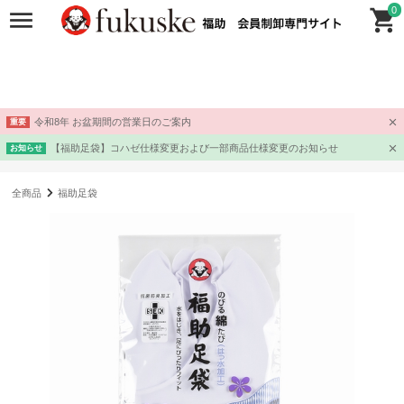
0
令和8年 お盆期間の営業日のご案内
重要
【福助足袋】コハゼ仕様変更および一部商品仕様変更のお知らせ
お知らせ
全商品
福助足袋