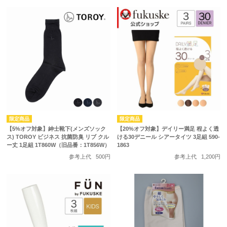
【5%オフ対象】紳士靴下(メンズソック
【20%オフ対象】デイリー満足 程よく透
ス) TOROY ビジネス 抗菌防臭 リブ クル
ける30デニール シアータイツ 3足組 590-
ー丈 1足組 1T860W（旧品番：1T856W）
1863
参考上代
500円
参考上代
1,200円