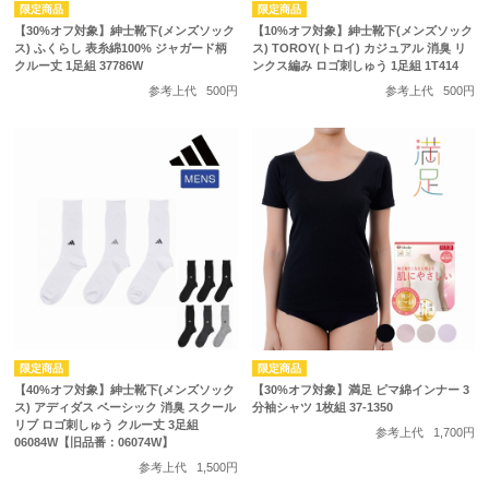
【30%オフ対象】紳士靴下(メンズソック
【10%オフ対象】紳士靴下(メンズソック
ス) ふくらし 表糸綿100% ジャガード柄
ス) TOROY(トロイ) カジュアル 消臭 リ
クルー丈 1足組 37786W
ンクス編み ロゴ刺しゅう 1足組 1T414
参考上代
500円
参考上代
500円
【40%オフ対象】紳士靴下(メンズソック
【30%オフ対象】満足 ピマ綿インナー 3
ス) アディダス ベーシック 消臭 スクール
分袖シャツ 1枚組 37-1350
リブ ロゴ刺しゅう クルー丈 3足組
参考上代
1,700円
06084W【旧品番：06074W】
参考上代
1,500円