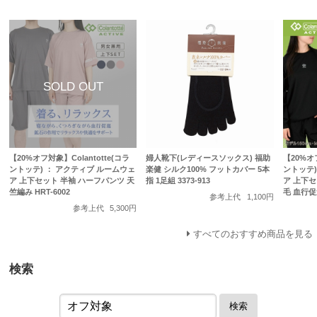
【20%オフ対象】Colantotte(コラ
婦人靴下(レディースソックス) 福助
【20%オフ
ントッテ) ： アクティブ ルームウェ
楽健 シルク100% フットカバー 5本
ントッテ)
ア 上下セット 半袖 ハーフパンツ 天
指 1足組 3373-913
ア 上下セ
竺編み HRT-6002
毛 血行促進
参考上代
1,100円
参考上代
5,300円
すべてのおすすめ商品を見る
検索
検索