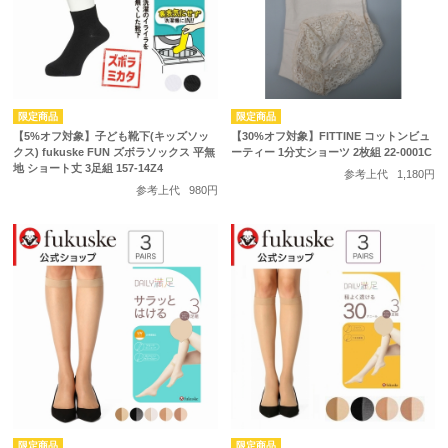
【5%オフ対象】子ども靴下(キッズソッ
【30%オフ対象】FITTINE コットンビュ
クス) fukuske FUN ズボラソックス 平無
ーティー 1分丈ショーツ 2枚組 22-0001C
地 ショート丈 3足組 157-14Z4
参考上代
1,180円
参考上代
980円