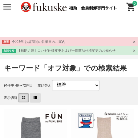
0
令和8年 お盆期間の営業日のご案内
重要
【福助足袋】コハゼ仕様変更および一部商品仕様変更のお知らせ
お知らせ
キーワード「オフ対象」での検索結果
94
件中 49〜72件目
並び替え
表示切替