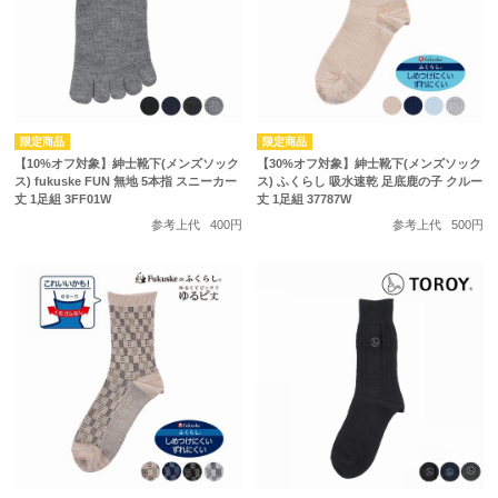
【10%オフ対象】紳士靴下(メンズソック
【30%オフ対象】紳士靴下(メンズソック
ス) fukuske FUN 無地 5本指 スニーカー
ス) ふくらし 吸水速乾 足底鹿の子 クルー
丈 1足組 3FF01W
丈 1足組 37787W
参考上代
400円
参考上代
500円