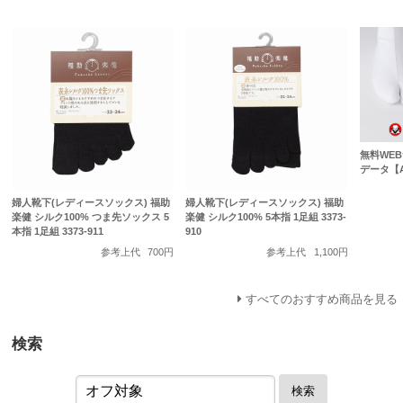
無料WE
データ【
婦人靴下(レディースソックス) 福助
婦人靴下(レディースソックス) 福助
楽健 シルク100% つま先ソックス 5
楽健 シルク100% 5本指 1足組 3373-
本指 1足組 3373-911
910
参考上代
700円
参考上代
1,100円
すべてのおすすめ商品を見る
検索
検索