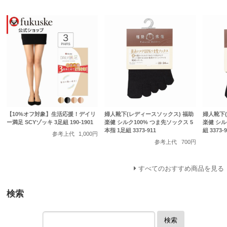
【10%オフ対象】生活応援！デイリ
婦人靴下(レディースソックス) 福助
婦人靴下
ー満足 SCYゾッキ 3足組 190-1901
楽健 シルク100% つま先ソックス 5
楽健 シル
本指 1足組 3373-911
組 3373-9
参考上代
1,000円
参考上代
700円
すべてのおすすめ商品を見る
検索
検索